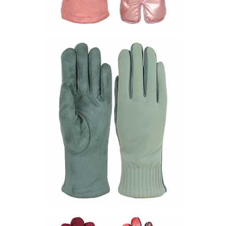
Перчатки PF102-13
Цена по запросу
Запросить цену
Другие варианты товара
1-2
1-9
10-3
10-7
10-8
Перчатки PF129-03