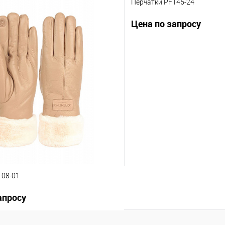
53-3
Перчатки PF145-24
апросу
Цена по запросу
Запросить цену
Запросит
ию
В избранное
К сравнению
нты товара
Другие варианты товара
1-10
1-2
1-3
108-01
апросу