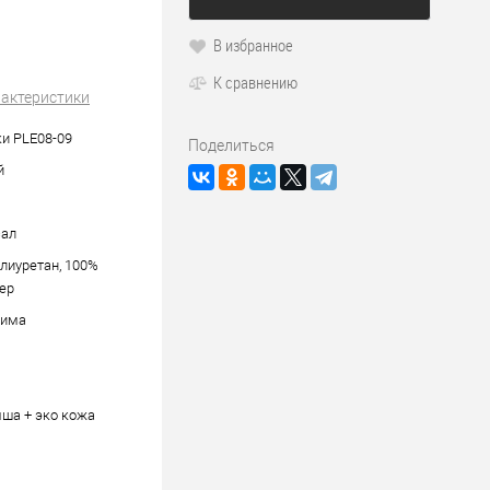
В избранное
К сравнению
рактеристики
и PLE08-09
Поделиться
й
сал
лиуретан, 100%
ер
зима
ша + эко кожа