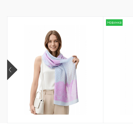
Запросить цену
К сравнению
В избранное
К сравнен
Новинка
Другие варианты товара
Другие вариа
1-10
1-3
1-4
1-5
2-10
Палантин SS
Палантин PO