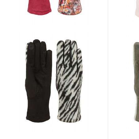
Перчатки PF67-03
Перчатки NS
Цена по запросу
Цена по з
Запросить цену
К сравнению
В избранное
К сравнен
Другие варианты товара
Другие вариа
1-3
1-5
1-2