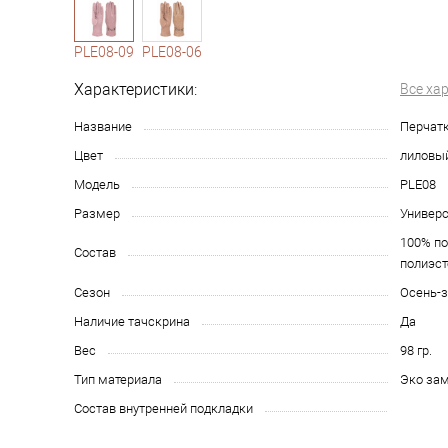
1-10
1-6
PLE08-09
PLE08-06
Характеристики:
Все ха
Название
Перчатк
Цвет
лиловы
Модель
PLE08
Размер
Универ
100% по
Состав
полиэст
Сезон
Осень-
Наличие тачскрина
Да
Вес
98 гр.
Тип материала
Эко зам
Состав внутренней подкладки