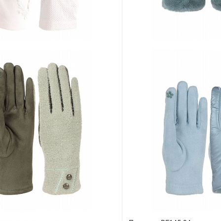
2-02
Перчатки PF117-10
апросу
Цена по запросу
Запросить цену
Запросит
ию
В избранное
К сравнению
нты товара
Другие варианты товара
1-3
1-4
10-1