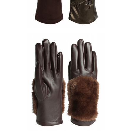
Перчатки PF81-2
Цена по запросу
Запросить цену
Другие варианты товара
1-2
1-3
1-4
1-5
1-6