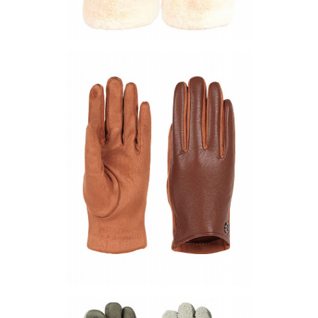
Перчатки PF108-01
Цена по запросу
Запросить цену
Другие варианты товара
2-10
2-12
2-3
5-10
Перчатки PLE28-12