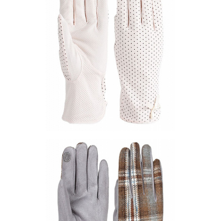
Запросить цену
Другие варианты товара
1-2
1-9
10-3
10-7
10-8
Перчатки NS1-02
Цена по запросу
Запросить цену
Другие варианты товара