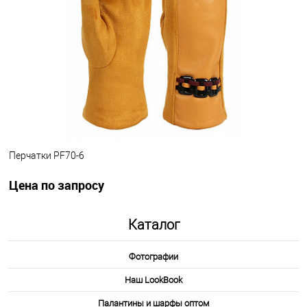
Другие варианты товара
1-10
Перчатки PF70-6
Цена по запросу
.
Каталог
Запросить цену
Фотографии
Другие варианты товара
Наш LookBook
1-10
1-2
1-3
1-6
1-8
Палантины и шарфы оптом