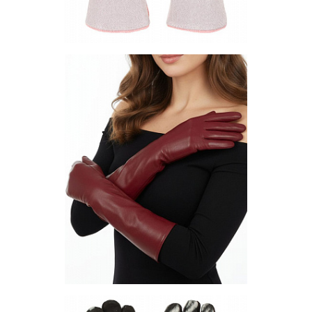
Перчатки PF109-02
Цена по запросу
Запросить цену
Другие варианты товара
2-12
Перчатки PF192-04