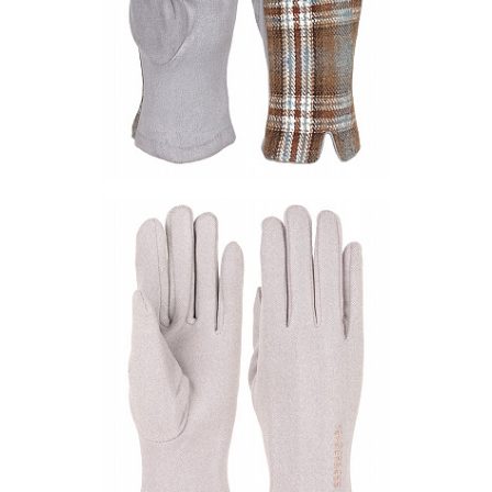
1-2
1-3
Перчатки PF51-03
Цена по запросу
Запросить цену
Другие варианты товара
1-3