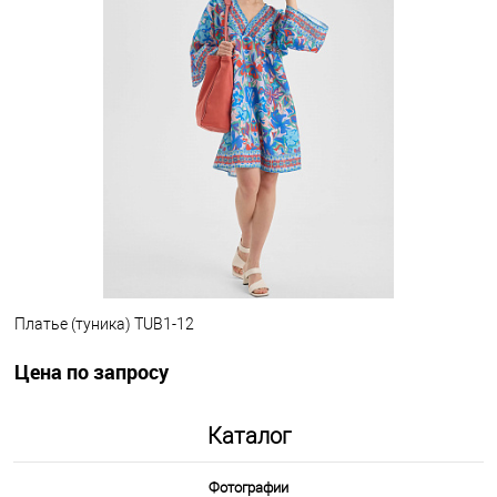
Запросить цену
Другие варианты товара
1-10
Платье (туника) TUB1-12
Цена по запросу
.
Каталог
Запросить цену
Фотографии
Другие варианты товара