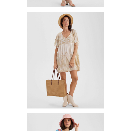
Платье (сарафан) TUB2-4
Цена по запросу
Запросить цену
Другие варианты товара
1-2
Платье (туника) TUVE-3
Цена по запросу