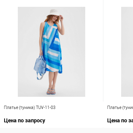
Платье (туника) TUV-8
Платье (туни
Цена по запросу
Цена по з
Запросить цену
К сравнению
В избранное
К сравнен
Другие варианты товара
Другие вариа
1-10
1-10
Платье (туника) TUV-11-03
Платье (туни
Цена по запросу
Цена по з
.