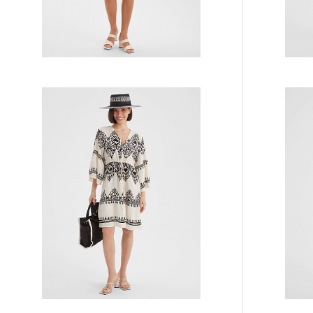
Платье (туника) TUB1-10
Платье (сара
Цена по запросу
Цена по з
Запросить цену
К сравнению
В избранное
К сравнен
Другие варианты товара
Другие вариа
1-10
1-2