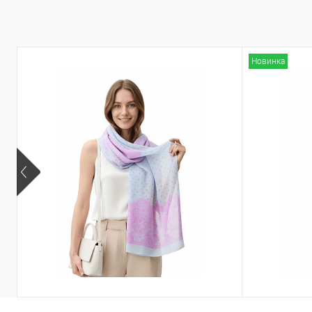
Запросить цену
К сравнению
В избранное
К сравнен
Новинка
Другие варианты товара
Другие вариа
1-10
1-4
Палантин SS
Палантин PO