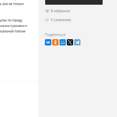
, оно не только
В избранное
К сравнению
улок по городу.
льными сумками и
рсальной платье-
Поделиться