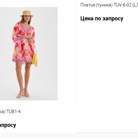
ка) TUV-9-01
Платье (туника) TUV-6-02 (L;
апросу
Цена по запросу
Запросить цену
Запросит
ию
В избранное
К сравнению
нты товара
Другие варианты товара
1-10
ка) TUB1-4
апросу