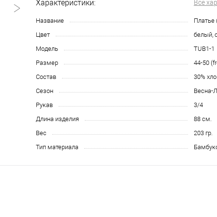
Характеристики:
Все ха
Название
Платье 
Цвет
белый, 
Модель
TUB1-1
Размер
44-50 (f
Состав
30% хло
Сезон
Весна-
Рукав
3/4
Длина изделия
88 см.
Вес
203 гр.
Тип материала
Бамбук