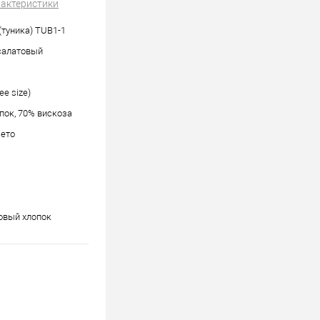
рактеристики
(туника) TUB1-1
салатовый
ree size)
пок, 70% вискоза
Лето
овый хлопок