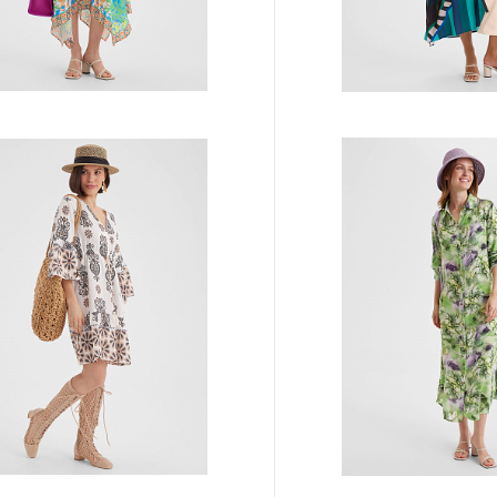
фан) TUB2-4
Платье (туника) TUV5-02
апросу
Цена по запросу
Запросить цену
Запросит
ию
В избранное
К сравнению
нты товара
Другие варианты товара
1-10