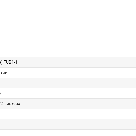
а) TUB1-1
овый
)
0% вискоза