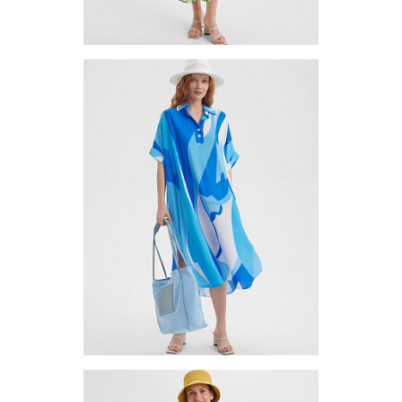
Платье (туника) TUV-6-02 (L;XL;2XL) (3шт.)
Цена по запросу
Запросить цену
Другие варианты товара
1-10
Платье (туника) TUV-12-02