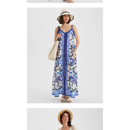
Платье (туника) TUV-9-01
Цена по запросу
Запросить цену
Другие варианты товара
1-10
Платье (сарафан) TUB3-1
Цена по запросу