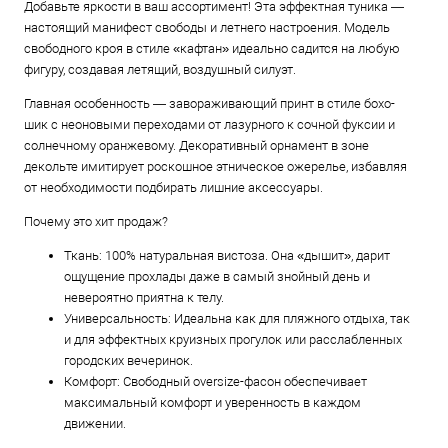
Добавьте яркости в ваш ассортимент! Эта эффектная туника —
настоящий манифест свободы и летнего настроения. Модель
свободного кроя в стиле «кафтан» идеально садится на любую
фигуру, создавая летящий, воздушный силуэт.
Главная особенность — завораживающий принт в стиле бохо-
шик с неоновыми переходами от лазурного к сочной фуксии и
солнечному оранжевому. Декоративный орнамент в зоне
декольте имитирует роскошное этническое ожерелье, избавляя
от необходимости подбирать лишние аксессуары.
Почему это хит продаж?
Ткань: 100% натуральная вистоза. Она «дышит», дарит
ощущение прохлады даже в самый знойный день и
невероятно приятна к телу.
Универсальность: Идеальна как для пляжного отдыха, так
и для эффектных круизных прогулок или расслабленных
городских вечеринок.
Комфорт: Свободный oversize-фасон обеспечивает
максимальный комфорт и уверенность в каждом
движении.