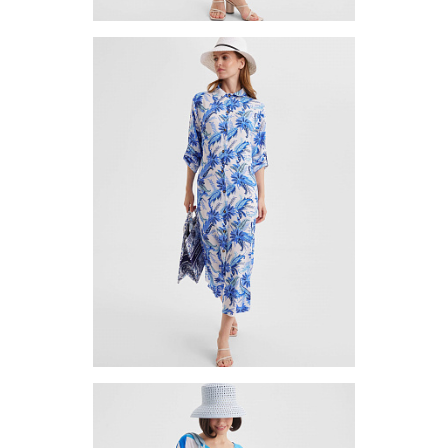
Платье (туника) TUV-7-02
Цена по запросу
Запросить цену
Другие варианты товара
1-2
Платье (туника) TUV-6-01 (L;XL;2XL) (3шт.)
Цена по запросу