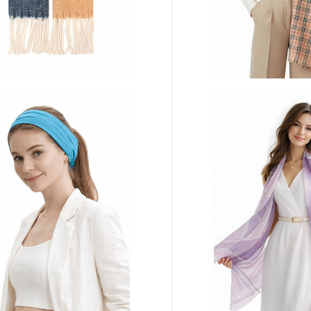
-577-03
Палантин PL-160-1
апросу
Цена по запросу
Запросить цену
Запросит
ию
В избранное
К сравнению
нты товара
Другие варианты товара
1-4
1-5
1-6
1-7
1-10
1-2
1-3