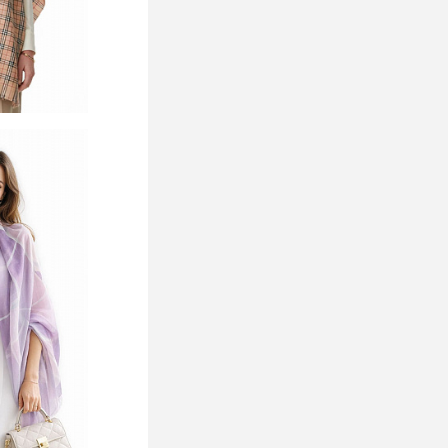
ь цену
В избранное
1-4