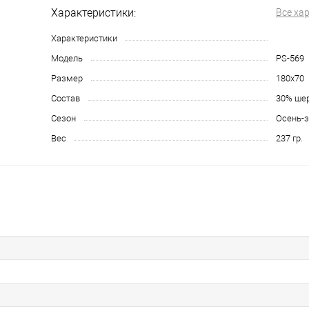
Характеристики:
Все ха
Характеристики
Модель
PS-569
Размер
180х70
Состав
30% шер
Сезон
Осень-
Вес
237 гр.