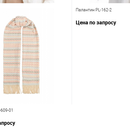
ая бандана SS2020-11
Палантин PL-162-2
апросу
Цена по запросу
Запросить цену
Запросит
ию
В избранное
К сравнению
нты товара
Другие варианты товара
1-2
1-3
1-4
1-5
1-2
1-3
1-4
1-8
1-9
10-1
10-3
10-5
10-6
-609-01
апросу