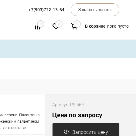
+7(903)722-13-64
Заказать звонок
0
0
0
В корзине
пока пусто
Артикул:
PS-569
Цена по запросу
ом сезоне. Палантин в
м женским палантином
в его составе.
Запросить цену