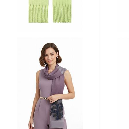
Шарф PS-543-09
Палантин PS
Цена по запросу
Цена по з
Запросить цену
К сравнению
В избранное
К сравнен
Другие варианты товара
Другие вариа
1-2
1-5
10-1
120-10
22-3
1-3