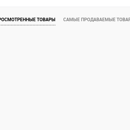
Запросить цену
РОСМОТРЕННЫЕ ТОВАРЫ
САМЫЕ ПРОДАВАЕМЫЕ ТОВА
ию
В избранное
нты товара
1-2
1-3
1-4
1-5
1-7