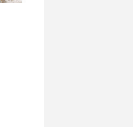
ь цену
В избранное
1-5