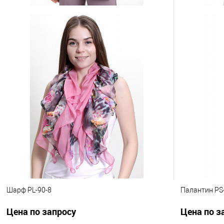
Палантин PL-147-1
Универсальн
Цена по запросу
Цена по з
Запросить цену
К сравнению
В избранное
К сравнен
Другие варианты товара
Другие вариа
1-10
1-2
1-8
1-9
1-10
1-6
10-4
Шарф PL-90-8
Палантин PS
Цена по запросу
Цена по з