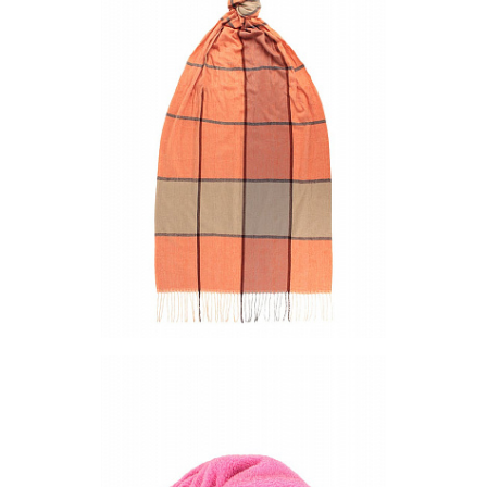
Цена по запросу
Запросить цену
Другие варианты товара
1-4
17-1
18-1
28
33
43
Палантин PS-623-08
Цена по запросу
Запросить цену