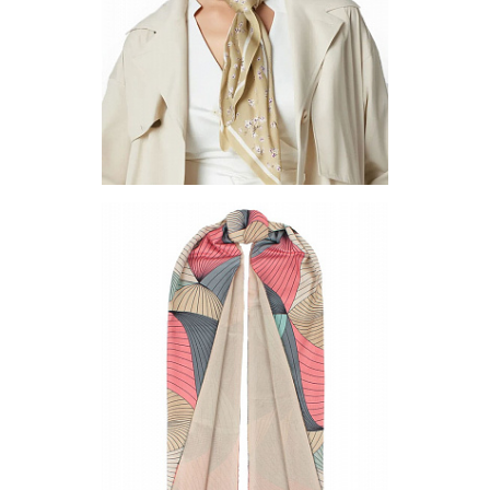
Другие варианты товара
1-1
1-2
1-3
3-1
3-3
4-1
4-3
5-3
11
Французская косынка STR16-01
Цена по запросу
Запросить цену
Другие варианты товара
16-1
18-1
18-4
28-1
28-4