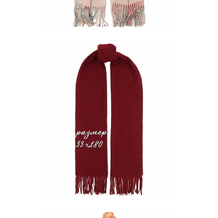
Палантин (двусторонний) AW24-PS-648-2
Цена по запросу
Запросить цену
Другие варианты товара
1-2
1-3
1-4
Шарф PON-12-04