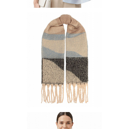
Палантин SS - 404-3
Цена по запросу
Запросить цену
Другие варианты товара
404-3
Шарф PS-633-7
Цена по запросу