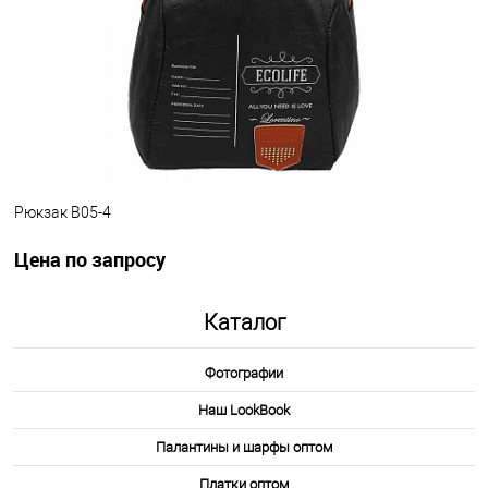
Другие варианты товара
1-4
Рюкзак B05-4
Цена по запросу
.
Каталог
Запросить цену
Фотографии
Другие варианты товара
Наш LookBook
1-4
Палантины и шарфы оптом
Платки оптом