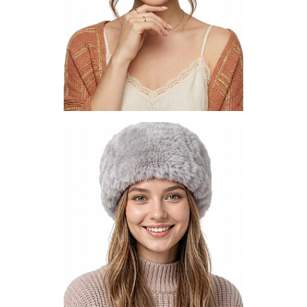
1-10
1-2
1-3
1-4
Шляпа HC-51-03
Цена по запросу
Запросить цену
Другие варианты товара
1-10
1-3
1-4
1-5
1-6