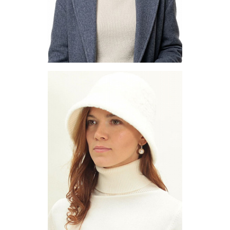
Шапка ушанка - PNM11-20
Цена по запросу
Запросить цену
Другие варианты товара
1-10
23
29
48