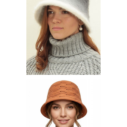
Запросить цену
Другие варианты товара
1-2
1-3
1-4
1-7
1-9
10-3
Панама - HW-3-1
Цена по запросу
Запросить цену
Другие варианты товара