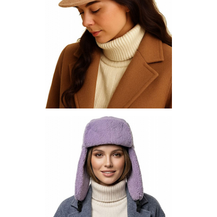
Шляпа трилби - XX-1-01
Цена по запросу
Запросить цену
Другие варианты товара
1-10
1-2
1-3
1-4