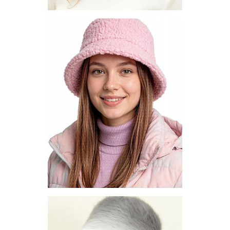
Панама - HW-8-2
Цена по запросу
Запросить цену
Другие варианты товара
1-2
1-3
1-4
1-6
1-7
1-9
Панама - PNM10-1
Цена по запросу