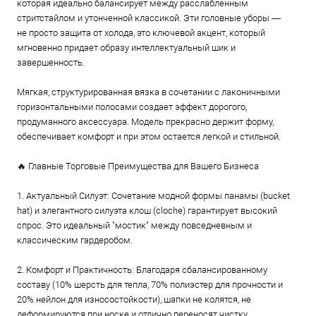
которая идеально балансирует между расслабленным
стритстайлом и утонченной классикой. Эти головные уборы —
не просто защита от холода, это ключевой акцент, который
мгновенно придает образу интеллектуальный шик и
завершенность.
Мягкая, структурированная вязка в сочетании с лаконичными
горизонтальными полосами создает эффект дорогого,
продуманного аксессуара. Модель прекрасно держит форму,
обеспечивает комфорт и при этом остается легкой и стильной.
🔥 Главные Торговые Преимущества для Вашего Бизнеса
1. Актуальный Силуэт: Сочетание модной формы панамы (bucket
hat) и элегантного силуэта клош (cloche) гарантирует высокий
спрос. Это идеальный "мостик" между повседневным и
классическим гардеробом.
2. Комфорт и Практичность: Благодаря сбалансированному
составу (10% шерсть для тепла, 70% полиэстер для прочности и
20% нейлон для износостойкости), шапки не колятся, не
деформируются при носке и отлично переносят чистку.