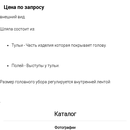
Женские шляпы необходимый аксессуар летом. Она препятствует
Цена по запросу
попаданию солнечных лучей, а также придаёт образу эстетический
внешний вид.
Запросить цену
Шляпа состоит из:
Другие варианты товара
Тульи - Часть изделия которая покрывает голову.
1-10
1-2
1-5
Полей - Выступы у тульи.
Размер головного убора регулируется внутренней лентой
.
Каталог
Фотографии