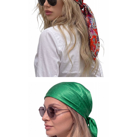
Запросить цену
Другие варианты товара
1-10
1-2
1-3
1-4
1-7
1-9
5-4
13
Платок S-90-NSD - 33
Цена по запросу
Запросить цену
Другие варианты товара