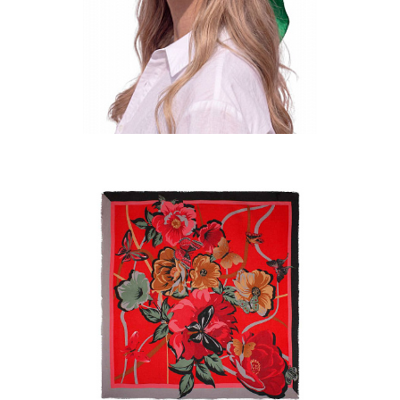
33
34
35
37
38
40
41
43
44
Платок S-75-SP-9
Цена по запросу
Запросить цену
Другие варианты товара
1-10
1-2
1-3
1-4
1-5
1-6
1-7
1-8
1-9
10-1
11-1
12-1
13-1
14 NF-1
15-1