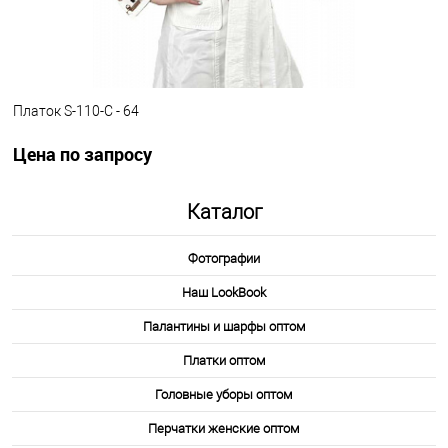
24-2
7-1
9-1
23
92-11
92-12
92-14
Платок S-110-C - 64
Цена по запросу
.
Каталог
Запросить цену
Фотографии
Другие варианты товара
Наш LookBook
64
77
Палантины и шарфы оптом
Платки оптом
Головные уборы оптом
Перчатки женские оптом