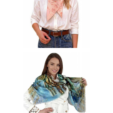
Другие варианты товара
1376-08
195-1
195-8
21-12
21-14
250-3
250-6
250-7
272-10
272-11
272-8
272-9
360-10
510-02
523-9
Платок S-90-TW-18
Цена по запросу
Запросить цену
Другие варианты товара
16-1
16-2
17-2
18-1
19-1
2-10
2-12
20-1
21-1
22-1