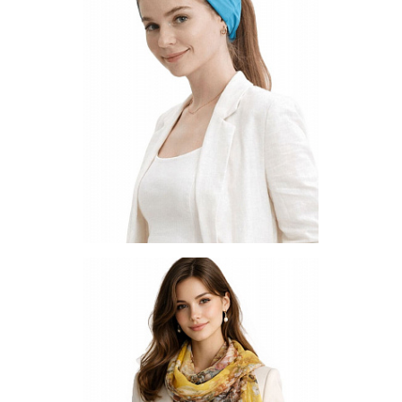
Запросить цену
Другие варианты товара
1-10
1-2
1-3
1-5
1-6
1-7
Универсальная бандана SS2020-11
Цена по запросу
Запросить цену