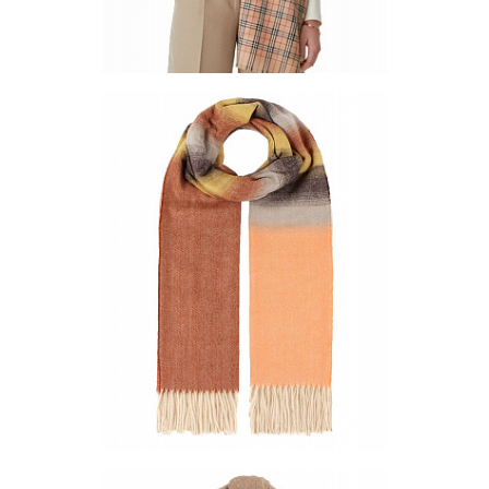
9-1
16
Палантин PL-160-1
Цена по запросу
Запросить цену
Другие варианты товара
1-10
1-2
1-3
1-4
Палантин PS-537-04