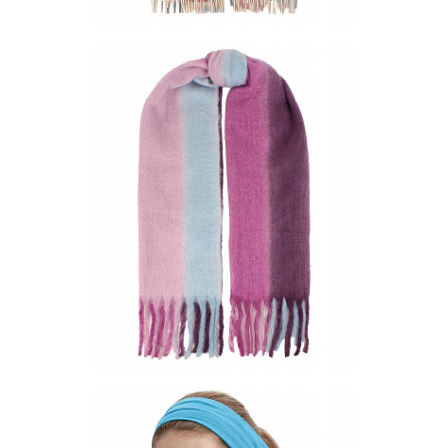
Палантин (двусторонний) AW24-PS-649-1
Цена по запросу
Запросить цену
Другие варианты товара
1-10
1-2
1-3
1-5
Шарф PS-581-01
Цена по запросу