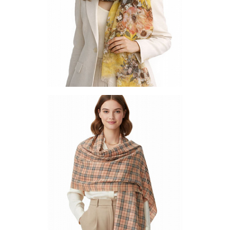
Другие варианты товара
1-10
1-2
1-3
1-4
1-5
1-6
1-8
1-9
10-1
10-3
10-4
10-5
10-6
Палантин XC-1330-27
Цена по запросу
Запросить цену
Другие варианты товара
1-10
1-5
1-7
10-2
12-1
13-1
2-10
2-2
2-4
8-4