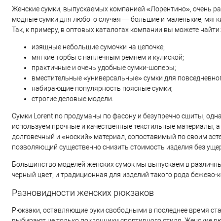
Женские сумки, выпускаемых компанией «Лорентино», очень ра
модные сумки для любого случая — большие и маленькие, мягки
Так, к примеру, в оптовых каталогах компании вы можете найти:
изящные небольшие сумочки на цепочке;
мягкие торбы с наплечным ремнем и кулиской;
практичные и очень удобные сумки-шоперы;
вместительные «универсальные» сумки для повседневно
набирающие популярность поясные сумки;
строгие деловые модели.
Сумки Lorentino продуманы по фасону и безупречно сшиты, одна
используем прочные и качественные текстильные материалы, а
долговечный и «ноский» материал, сопоставимый по своим эст
позволяющий существенно снизить стоимость изделия без ущерб
Большинство моделей женских сумок мы выпускаем в различны
черный цвет, и традиционная для изделий такого рода бежево-к
Разновидности женских рюкзаков
Рюкзаки, оставляющие руки свободными в последнее время ста
выбирают не только поклонники спортивного стиля. Женские рю