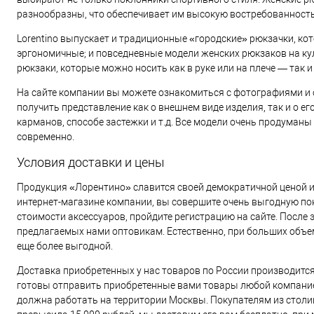
разнообразны, что обеспечивает им высокую востребованность
Lorentino выпускает и традиционные «городские» рюкзачки, к
эргономичные; и повседневные модели женских рюкзаков на ку
рюкзаки, которые можно носить как в руке или на плече — так и 
На сайте компании вы можете ознакомиться с фотографиями и
получить представление как о внешнем виде изделия, так и о ег
карманов, способе застежки и т.д. Все модели очень продуманы
современно.
Условия доставки и цены
Продукция «Лорентино» славится своей демократичной ценой и
интернет-магазине компании, вы совершите очень выгодную по
стоимости аксессуаров, пройдите регистрацию на сайте. После 
предлагаемых нами оптовикам. Естественно, при больших объем
еще более выгодной.
Доставка приобретенных у нас товаров по России производитс
готовы отправить приобретенные вами товары любой компание
должна работать на территории Москвы. Покупателям из столи