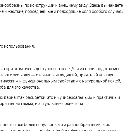
знообразны по конструкции и внешнему виду. Здесь вы найдете
е и жесткие, повседневные и подходящие «для особого случая».
го использования;
ко при этом очень доступны по цене. Для их производства мы
 также эко-кожу — отлично выглядящий, приятный на ощупь,
етическим и функциональным свойствам с натуральной кожей,
а для его качества.
х вариантах расцветки: это и «универсальный» и практичный
оричневая гамма, и актуальные яркие тона.
новятся все более популярными и разнообразными, и их
кзаки из каталога Lorentino удобны, функциональны и очень