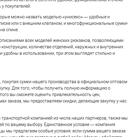
 у покупателей.
оторые можно назвать моделью «унисекс» — удобные и
лиске или с внешним клапаном; и многофункциональные сумки-
на спине.
 описаниями всех моделей женских рюкзаков, позволяющими
о конструкции, количестве отделений, наружных и внутренних
 и удобны в использовании, при этом выглядят стильно и
, покупая сумки нашего производства в официальном оптовом
купку. Для того, чтобы получить полную информацию о
этого вы сможете оценить привлекательность цен,
ах заказа, мы предоставляем скидки, делающие закупку у нас
я транспортной компанией из числа наших партнеров, также мы
й по вашему выбору. Единственное условие — компания
цы мы предлагаем особые условия: если сумма вашего заказа