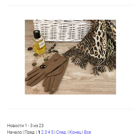
Новости 1 - 3 из 23
1
Начало | Пред. |
2
3
4
5
|
След.
|
Конец
|
Все